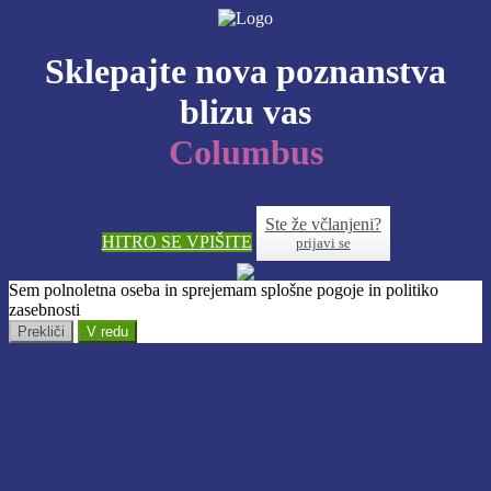
Sklepajte nova poznanstva
blizu vas
Columbus
Ste že včlanjeni?
HITRO SE VPIŠITE
prijavi se
Sem polnoletna oseba in sprejemam splošne pogoje in politiko
zasebnosti
Prekliči
V redu