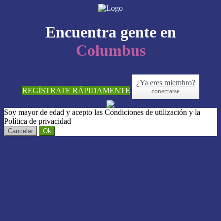
Encuentra gente en
Columbus
¿Ya eres miembro?
REGÍSTRATE RÁPIDAMENTE
conectarse
Soy mayor de edad y acepto las Condiciones de utilización y la
Política de privacidad
Cancelar
Ok