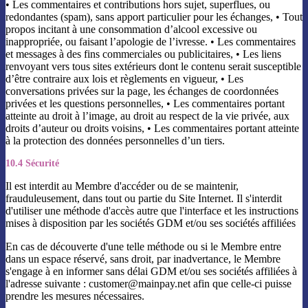
• Les commentaires et contributions hors sujet, superflues, ou
redondantes (spam), sans apport particulier pour les échanges, • Tout
propos incitant à une consommation d’alcool excessive ou
inappropriée, ou faisant l’apologie de l’ivresse. • Les commentaires
et messages à des fins commerciales ou publicitaires, • Les liens
renvoyant vers tous sites extérieurs dont le contenu serait susceptible
d’être contraire aux lois et règlements en vigueur, • Les
conversations privées sur la page, les échanges de coordonnées
privées et les questions personnelles, • Les commentaires portant
atteinte au droit à l’image, au droit au respect de la vie privée, aux
droits d’auteur ou droits voisins, • Les commentaires portant atteinte
à la protection des données personnelles d’un tiers.
10.4 Sécurité
Il est interdit au Membre d'accéder ou de se maintenir,
frauduleusement, dans tout ou partie du Site Internet. Il s'interdit
d'utiliser une méthode d'accès autre que l'interface et les instructions
mises à disposition par les sociétés GDM et/ou ses sociétés affiliées
En cas de découverte d'une telle méthode ou si le Membre entre
dans un espace réservé, sans droit, par inadvertance, le Membre
s'engage à en informer sans délai GDM et/ou ses sociétés affiliées à
l'adresse suivante : customer@mainpay.net afin que celle-ci puisse
prendre les mesures nécessaires.