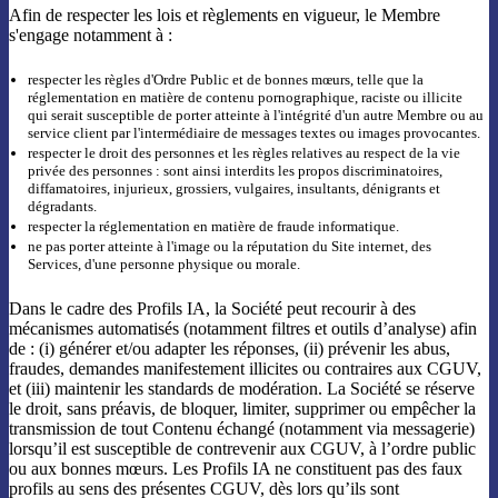
Afin de respecter les lois et règlements en vigueur, le Membre
s'engage notamment à :
respecter les règles d'Ordre Public et de bonnes mœurs, telle que la
réglementation en matière de contenu pornographique, raciste ou illicite
qui serait susceptible de porter atteinte à l'intégrité d'un autre Membre ou au
service client par l'intermédiaire de messages textes ou images provocantes.
respecter le droit des personnes et les règles relatives au respect de la vie
privée des personnes : sont ainsi interdits les propos discriminatoires,
diffamatoires, injurieux, grossiers, vulgaires, insultants, dénigrants et
dégradants.
respecter la réglementation en matière de fraude informatique.
ne pas porter atteinte à l'image ou la réputation du Site internet, des
Services, d'une personne physique ou morale.
Dans le cadre des Profils IA, la Société peut recourir à des
mécanismes automatisés (notamment filtres et outils d’analyse) afin
de : (i) générer et/ou adapter les réponses, (ii) prévenir les abus,
fraudes, demandes manifestement illicites ou contraires aux CGUV,
et (iii) maintenir les standards de modération. La Société se réserve
le droit, sans préavis, de bloquer, limiter, supprimer ou empêcher la
transmission de tout Contenu échangé (notamment via messagerie)
lorsqu’il est susceptible de contrevenir aux CGUV, à l’ordre public
ou aux bonnes mœurs. Les Profils IA ne constituent pas des faux
profils au sens des présentes CGUV, dès lors qu’ils sont