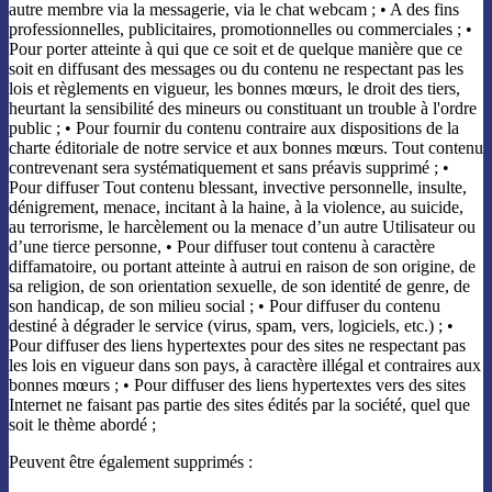
autre membre via la messagerie, via le chat webcam ; • A des fins
professionnelles, publicitaires, promotionnelles ou commerciales ; •
Pour porter atteinte à qui que ce soit et de quelque manière que ce
soit en diffusant des messages ou du contenu ne respectant pas les
lois et règlements en vigueur, les bonnes mœurs, le droit des tiers,
heurtant la sensibilité des mineurs ou constituant un trouble à l'ordre
public ; • Pour fournir du contenu contraire aux dispositions de la
charte éditoriale de notre service et aux bonnes mœurs. Tout contenu
contrevenant sera systématiquement et sans préavis supprimé ; •
Pour diffuser Tout contenu blessant, invective personnelle, insulte,
dénigrement, menace, incitant à la haine, à la violence, au suicide,
au terrorisme, le harcèlement ou la menace d’un autre Utilisateur ou
d’une tierce personne, • Pour diffuser tout contenu à caractère
diffamatoire, ou portant atteinte à autrui en raison de son origine, de
sa religion, de son orientation sexuelle, de son identité de genre, de
son handicap, de son milieu social ; • Pour diffuser du contenu
destiné à dégrader le service (virus, spam, vers, logiciels, etc.) ; •
Pour diffuser des liens hypertextes pour des sites ne respectant pas
les lois en vigueur dans son pays, à caractère illégal et contraires aux
bonnes mœurs ; • Pour diffuser des liens hypertextes vers des sites
Internet ne faisant pas partie des sites édités par la société, quel que
soit le thème abordé ;
Peuvent être également supprimés :