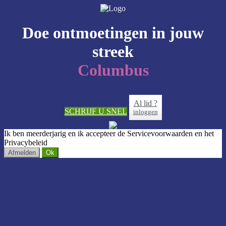
Doe ontmoetingen in jouw
streek
Columbus
Al lid ?
SCHRIJF U SNEL
inloggen
Ik ben meerderjarig en ik accepteer de Servicevoorwaarden en het
Privacybeleid
Afmelden
Ok